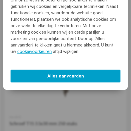
Om onze website beter en persoonlijker te maken,
Aanbevolen
gebruiken wij cookies en vergelijkbare technieken. Naast
functionele cookies, waardoor de website goed
functioneert, plaatsen we ook analytische cookies om
onze website elke dag te verbeteren. Met onze
marketing cookies kunnen wij en derde partijen u
voorzien van persoonlijke content. Door op ‘Alles
aanvaarden’ te klikken gaat u hiermee akkoord. U kunt
uw
cookievoorkeuren
altijd wijzigen.
Alles aanvaarden
Art.
0415
Schroef T15 3.5x30 mm 250 stuks