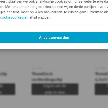
eert, plaatsen we ook analytische cookies om onze website elke da
en. Met onze marketing cookies kunnen wij en derde partijen u voor
ijke content. Door op ‘Alles aanvaarden’ te klikken gaat u hiermee a
cookievoorkeuren
altijd wijzigen.
Alles aanvaarden
Art.
1485
Art.
1486
clip
ThomDeck
ThomD
verbindingsclip
4,3x2
de
Log in om de
en
prijs te zien