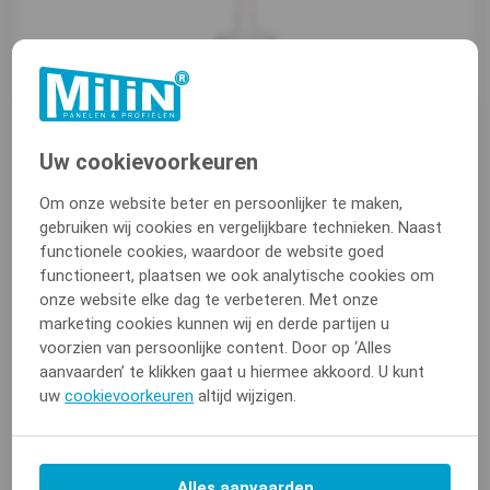
Uw cookievoorkeuren
Om onze website beter en persoonlijker te maken,
gebruiken wij cookies en vergelijkbare technieken. Naast
functionele cookies, waardoor de website goed
functioneert, plaatsen we ook analytische cookies om
onze website elke dag te verbeteren. Met onze
marketing cookies kunnen wij en derde partijen u
voorzien van persoonlijke content. Door op ‘Alles
Art.
0380
aanvaarden’ te klikken gaat u hiermee akkoord. U kunt
Milyt high tack lijmkoker 290 ml
uw
cookievoorkeuren
altijd wijzigen.
Log in om de prijs te zien
Alles aanvaarden