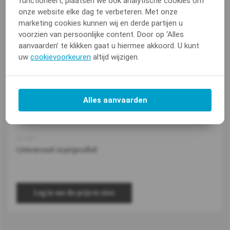
functioneert, plaatsen we ook analytische cookies om
onze website elke dag te verbeteren. Met onze
marketing cookies kunnen wij en derde partijen u
voorzien van persoonlijke content. Door op ‘Alles
aanvaarden’ te klikken gaat u hiermee akkoord. U kunt
uw
cookievoorkeuren
altijd wijzigen.
Alles aanvaarden
Art.
0441
Universeel startprofiel
Log in om de prijs te zien