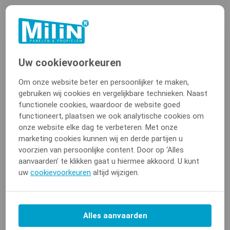
Downloads
Uw cookievoorkeuren
Om onze website beter en persoonlijker te maken,
gebruiken wij cookies en vergelijkbare technieken. Naast
functionele cookies, waardoor de website goed
functioneert, plaatsen we ook analytische cookies om
onze website elke dag te verbeteren. Met onze
marketing cookies kunnen wij en derde partijen u
voorzien van persoonlijke content. Door op ‘Alles
Brochure VinyPlus
aanvaarden’ te klikken gaat u hiermee akkoord. U kunt
uw
cookievoorkeuren
altijd wijzigen.
Bekijk onze VinyPlus producten en een aantal
projecten in de brochure.
Alles aanvaarden
Downloaden