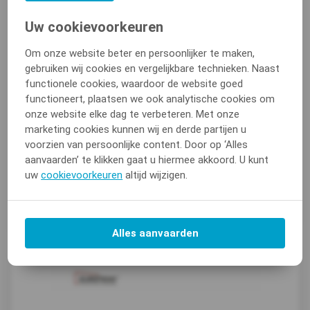
Uw cookievoorkeuren
Om onze website beter en persoonlijker te maken,
gebruiken wij cookies en vergelijkbare technieken. Naast
functionele cookies, waardoor de website goed
functioneert, plaatsen we ook analytische cookies om
Brochure Eurotexx
onze website elke dag te verbeteren. Met onze
marketing cookies kunnen wij en derde partijen u
voorzien van persoonlijke content. Door op ‘Alles
Bekijk onze Eurotexx producten en een aantal
aanvaarden’ te klikken gaat u hiermee akkoord. U kunt
projecten in de brochure.
uw
cookievoorkeuren
altijd wijzigen.
Downloaden
Alles aanvaarden