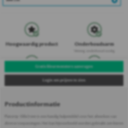
600 cm
Hoogwaardig product
Onderhoudsarm
Weinig onderhoud nodig
Gratis kleurmonsters aanvragen
Uv-bestendig
Vochtbestendig
Login om prijzen te zien
Productinformatie
Platstrip 100x3 mm is een handig hulpmiddel voor het afwerken van
diverse toepassingen. Het kan bijvoorbeeld worden gebruikt om kieren