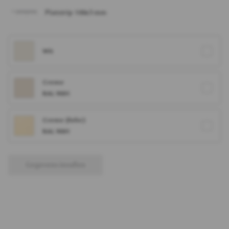
Platstrip 100x3 mm
Wit
Creme
RAL 9001
Creme (folie)
RAL 9001
Gegevens invullen