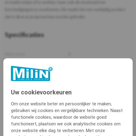
en naden netjes af te werken, maar ook als stootrand om
beschadigingen te voorkomen. Dit maakt het een veelzijdig product
dat in diverse projecten kan worden gebruikt.
Specificaties
Dikte (mm)
3
Producttype
Platstrip
Aantal kleuren
3
Uw cookievoorkeuren
Breedte 1 (mm)
100
Om onze website beter en persoonlijker te maken,
gebruiken wij cookies en vergelijkbare technieken. Naast
Verpakkingen
5x600 cm
functionele cookies, waardoor de website goed
functioneert, plaatsen we ook analytische cookies om
Merknaam
Milin
onze website elke dag te verbeteren. Met onze