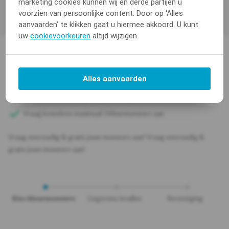
marketing cookies kunnen wij en derde partijen u
voorzien van persoonlijke content. Door op ‘Alles
aanvaarden’ te klikken gaat u hiermee akkoord. U kunt
uw
cookievoorkeuren
altijd wijzigen.
Vraag eenvoudig & gratis jouw
monsters aan!
Alles aanvaarden
Binnen twee werkdagen bij je thuis geleverd.
Vraag kosteloos maximaal 3 kleurmonsters aan
Vraag eenvoudig & gratis jouw monsters aan! Vraag eenvoudig &
gratis jouw monsters aan!
Kies kleurmonsters
Gegevens invullen
Bevestiging