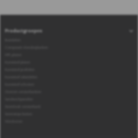
Productgroepen
Boeidelen
Composiet vlonderplanken
HPL platen
Kunststof platen
Kunststof profielen
Kunststof rabatdelen
Kunststof schroten
Overzet vensterbanken
Sandwichpanelen
Steenlook vensterbank
Steenstrips buiten
Windveren