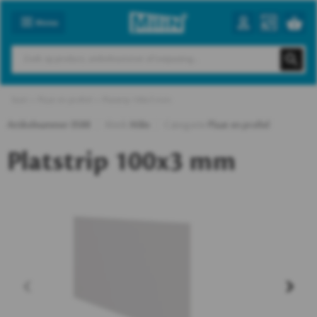
Menu
Start
Plaat en profiel
Platstrip 100x3 mm
Artikelnummer
0588
Merk
Milin
Categorie
Plaat en profiel
Platstrip 100x3 mm