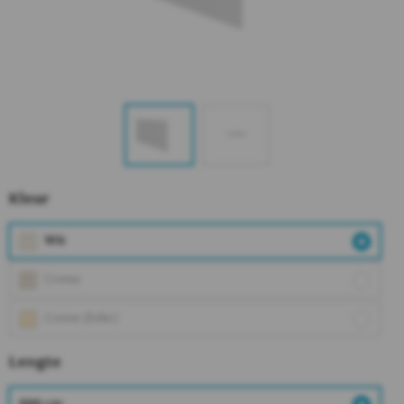
Kleur
Wit
Creme
Creme (folie)
Lengte