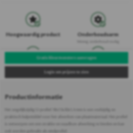
Hoogwaardig product
Onderhoudsarm
Weinig onderhoud nodig
Gratis kleurmonsters aanvragen
Uv-bestendig
Vochtbestendig
Login om prijzen te zien
Productinformatie
Het ongelijkzijdig U-profiel 18x13x30x1,4 mm is een veelzijdig en
praktisch hulpmiddel voor het afwerken van plaatmateriaal. Het profiel
is ontworpen om een strakke en naadloze afwerking te bieden en kan
ook worden gebruikt als eindprofiel.