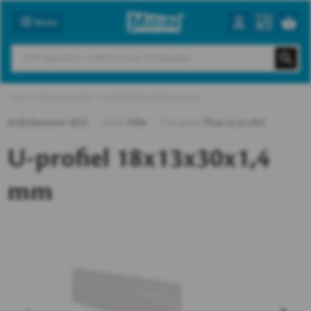
Menu
Start
Plaat en profiel
U-profiel 18x13x30x1,4 mm
Artikelnummer
0632
Merk
Milin
Categorie
Plaat en profiel
U-profiel 18x13x30x1,4
mm