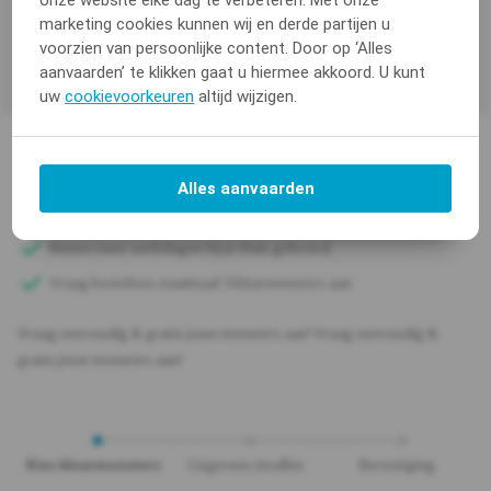
Merknaam
Milin
marketing cookies kunnen wij en derde partijen u
voorzien van persoonlijke content. Door op ‘Alles
aanvaarden’ te klikken gaat u hiermee akkoord. U kunt
uw
cookievoorkeuren
altijd wijzigen.
Vraag eenvoudig & gratis jouw
Alles aanvaarden
monsters aan!
Binnen twee werkdagen bij je thuis geleverd.
Vraag kosteloos maximaal 3 kleurmonsters aan
Vraag eenvoudig & gratis jouw monsters aan! Vraag eenvoudig &
gratis jouw monsters aan!
Kies kleurmonsters
Gegevens invullen
Bevestiging