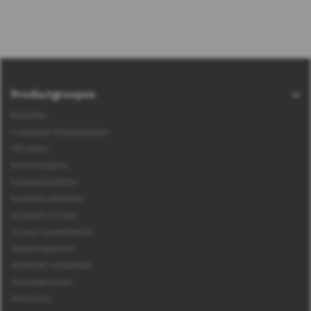
Productgroepen
Boeidelen
Composiet vlonderplanken
HPL platen
Kunststof platen
Kunststof profielen
Kunststof rabatdelen
Kunststof schroten
Overzet vensterbanken
Sandwichpanelen
Steenlook vensterbank
Steenstrips buiten
Windveren