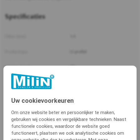
Specificaties
Dikte (mm)
1.4
Producttype
U-profiel
Hoogte (mm)
30
Aantal kleuren
1
Breedte 1 (mm)
18
Uw cookievoorkeuren
Om onze website beter en persoonlijker te maken,
Breedte 2 (mm)
13
gebruiken wij cookies en vergelijkbare technieken. Naast
functionele cookies, waardoor de website goed
Verpakkingen
30x300 cm
functioneert, plaatsen we ook analytische cookies om
onze website elke dag te verbeteren. Met onze